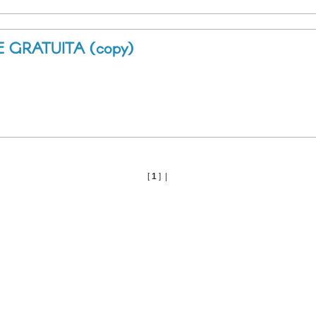
 GRATUITA (copy)
[
1
] |