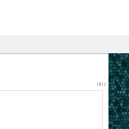
[
1
] |