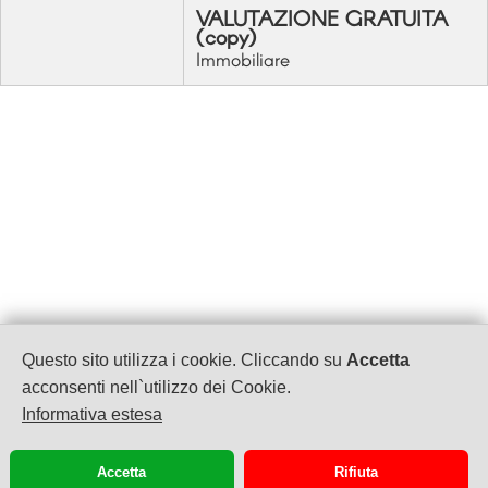
VALUTAZIONE GRATUITA
(copy)
Immobiliare
Studio Leone Consulting
Questo sito utilizza i cookie. Cliccando su
Accetta
Traversa Marconi 35
acconsenti nell`utilizzo dei Cookie.
80056 Ercolano (NA)
Informativa estesa
Tel. 081 19646014
WhatsApp 081 19646014
Accetta
Rifiuta
mail info@studioleoneconsulting.it